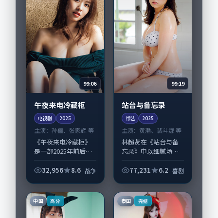
作...
99:06
99:19
午夜来电冷藏柜
站台与备忘录
电视剧
2025
综艺
2025
主演：
孙俪、张家辉 等
主演：
黄渤、裴斗娜 等
《午夜来电冷藏柜》
林超贤在《站台与备
是一部2025年前后推
忘录》中以细腻场面
出的战争类电视剧，
调度呈现喜剧张力，
由韦斯·安德森执
黄渤、裴斗娜领衔的
32,956
8.6
77,231
6.2
战争
喜剧
导，孙俪、张家辉，
表演层次丰富。影片
廖凡、裴斗娜等演员
拍摄及后期主要在泰
亦参与重要戏份。故
国完成制作协同，
中国
泰国
高分
完结
事围绕当代都市中...
2025-05-05...