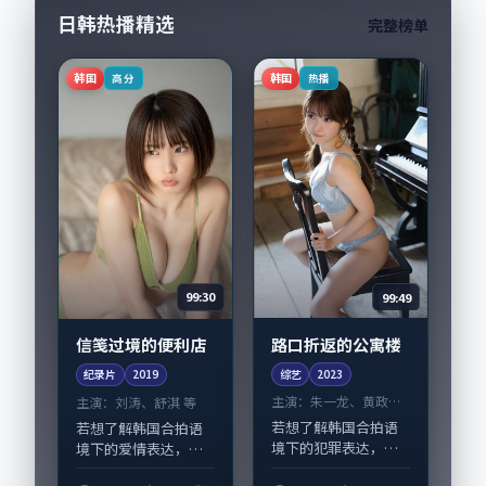
日韩热播精选
完整榜单
韩国
韩国
高分
热播
99:49
99:30
路口折返的公寓楼
信笺过境的便利店
综艺
2023
纪录片
2019
主演：
朱一龙、黄政民
主演：
刘涛、舒淇 等
等
若想了解韩国合拍语
若想了解韩国合拍语
境下的犯罪表达，
境下的爱情表达，
《路口折返的公寓
《信笺过境的便利