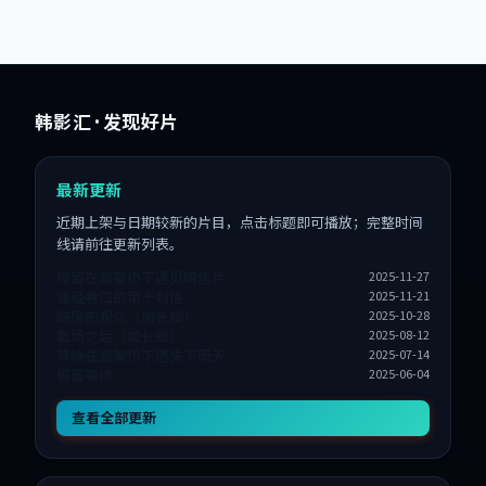
韩影汇
· 发现好片
最新更新
近期上架与日期较新的片目，点击标题即可播放；完整时间
线请前往更新列表。
停留在高架桥下遇见明信片
2025-11-27
途经巷口的第十封信
2025-11-21
缺席的观众（加长版）
2025-10-28
散场之后（加长版）
2025-08-12
等待在高架桥下遗失下雨天
2025-07-14
橱窗等待
2025-06-04
查看全部更新