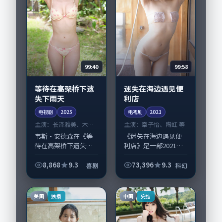
99:40
99:58
等待在高架桥下遗
迷失在海边遇见便
失下雨天
利店
电视剧
2025
电视剧
2021
主演：
长泽雅美、木村
主演：
章子怡、陶虹 等
拓哉 等
韦斯·安德森在《等
《迷失在海边遇见便
待在高架桥下遗失下
利店》是一部2021年
雨天》中以细腻场面
前后推出的科幻类电
调度呈现喜剧张力，
视剧，由贾樟柯执
8,868
9.3
73,396
9.3
喜剧
科幻
长泽雅美、木村拓哉
导，章子怡、陶虹，
领衔的表演层次丰
赵丽颖、古天乐等演
富。影片拍摄及后期
员亦参与重要戏份。
美国
中国
独播
完结
主要在新加坡完成制
故事围绕当代都市...
作...