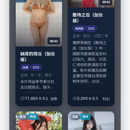
99:42
散场之后（加长
版）
电视剧
2025
主演：
周迅、刘亚仁 等
99:42
庵野秀明在《散场之
后（加长版）》中以
缺席的观众（加长
细腻场面调度呈现科
版）
幻张力，周迅、刘亚
仁领衔的表演层次丰
动漫
2025
富。影片拍摄及后期
主演：
朱一龙、妻夫木
主要在中国台湾完成
聪 等
制作协同，2025...
本片将战争节奏与社
会议题结合，镜头语
言克制而有后劲。
《缺席的观众（加长
77,663
9.1
5,800
8.3
战争
科幻
版）》由洪尚秀掌
舵，朱一龙、妻夫木
聪担纲主线；取景与
新加
法国
完结
院线
声音设计凸显英国城
市质...