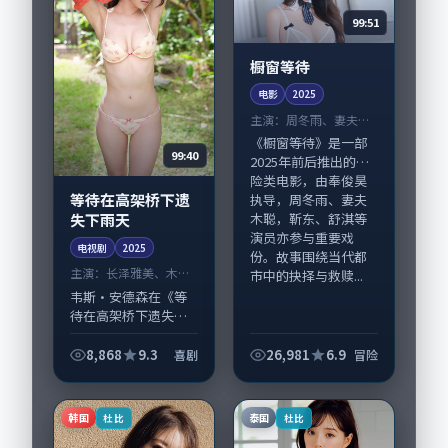
99:51
橱窗等待
电影
2025
主演：
周冬雨、妻夫木
聪 等
《橱窗等待》是一部
99:40
2025年前后推出的冒
险类电影，由奉俊昊
等待在高架桥下遗
执导，周冬雨、妻夫
失下雨天
木聪，靳东、舒淇等
演员亦参与重要戏
电视剧
2025
份。故事围绕当代都
主演：
长泽雅美、木村
市中的抉择与救赎...
拓哉 等
韦斯·安德森在《等
待在高架桥下遗失下
雨天》中以细腻场面
调度呈现喜剧张力，
8,868
9.3
26,981
6.9
喜剧
冒险
长泽雅美、木村拓哉
领衔的表演层次丰
富。影片拍摄及后期
韩国
泰国
杜比
杜比
主要在新加坡完成制