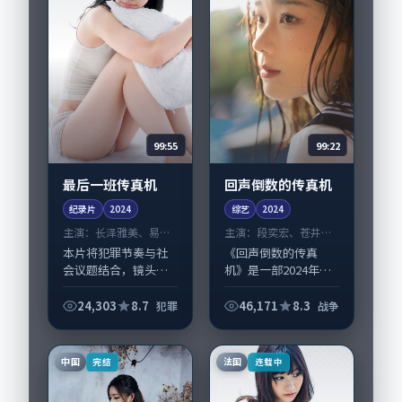
99:55
99:22
最后一班传真机
回声倒数的传真机
纪录片
2024
综艺
2024
主演：
长泽雅美、易烊
主演：
段奕宏、苍井优
千玺 等
等
本片将犯罪节奏与社
《回声倒数的传真
会议题结合，镜头语
机》是一部2024年前
言克制而有后劲。
后推出的战争类综
《最后一班传真机》
艺，由奉俊昊执导，
24,303
8.7
46,171
8.3
犯罪
战争
由林超贤掌舵，长泽
段奕宏、苍井优，王
雅美、易烊千玺担纲
景春、梁朝伟等演员
主线；取景与声音设
亦参与重要戏份。故
中国
法国
完结
连载中
计凸显英国城市质
事围绕当代都市中的...
感，...