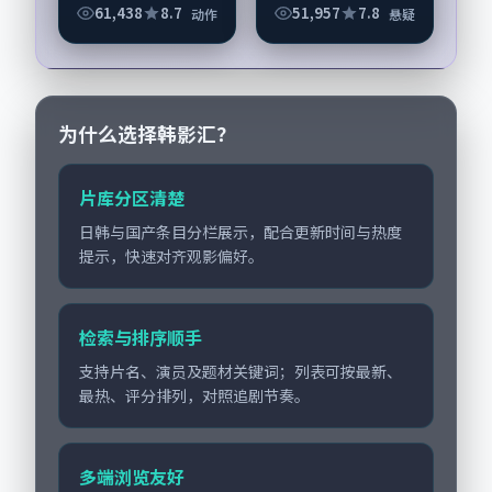
影，由刁亦男执导，
61,438
8.7
51,957
7.8
动作
悬疑
孔刘、刘亚仁，杨
幂、汤唯等演员亦参
与重要戏份。故事围
绕当代都市中的抉择
与...
为什么选择韩影汇？
片库分区清楚
日韩与国产条目分栏展示，配合更新时间与热度
提示，快速对齐观影偏好。
检索与排序顺手
支持片名、演员及题材关键词；列表可按最新、
最热、评分排列，对照追剧节奏。
多端浏览友好