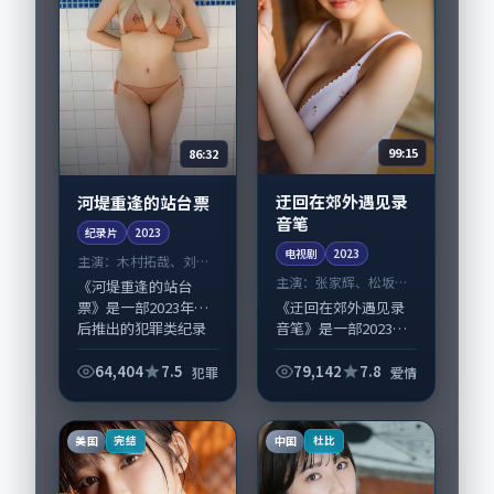
99:15
86:32
迂回在郊外遇见录
河堤重逢的站台票
音笔
纪录片
2023
电视剧
2023
主演：
木村拓哉、刘亚
仁 等
主演：
张家辉、松坂桃
《河堤重逢的站台
李 等
《迂回在郊外遇见录
票》是一部2023年前
音笔》是一部2023年
后推出的犯罪类纪录
前后推出的爱情类电
片，由丹尼·博伊尔
视剧，由洪尚秀执
执导，木村拓哉、刘
64,404
7.5
79,142
7.8
犯罪
爱情
导，张家辉、松坂桃
亚仁，咏梅、黄渤等
李，古天乐、雷佳音
演员亦参与重要戏
等演员亦参与重要戏
份。故事围绕当代都...
美国
中国
完结
杜比
份。故事围绕当代...