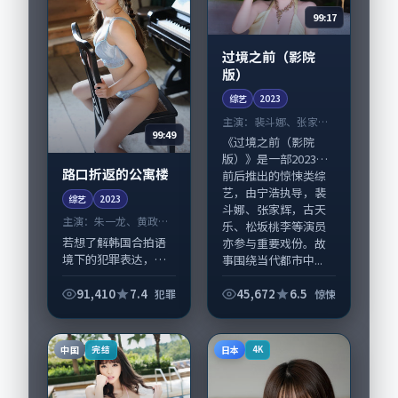
99:17
过境之前（影院
版）
综艺
2023
主演：
裴斗娜、张家辉
99:49
等
《过境之前（影院
版）》是一部2023年
路口折返的公寓楼
前后推出的惊悚类综
艺，由宁浩执导，裴
综艺
2023
斗娜、张家辉，古天
主演：
朱一龙、黄政民
乐、松坂桃李等演员
等
若想了解韩国合拍语
亦参与重要戏份。故
境下的犯罪表达，
事围绕当代都市中...
《路口折返的公寓
楼》值得关注：剧情
91,410
7.4
45,672
6.5
犯罪
惊悚
侧重人物动机与生活
细节的咬合，朱一
龙、黄政民与配角群
中国
日本
完结
4K
戏并重。影片2023年
面...