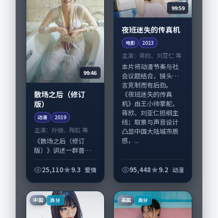
99:59
夜班迷失的传真机
电影
2023
主演：
蒋欣、刘亚仁 等
本片将动漫节奏与社
99:46
会议题结合，镜头语
言克制而有后劲。
散场之后（修订
《夜班迷失的传真
版）
机》由王小帅掌舵，
蒋欣、刘亚仁担纲主
动漫
2019
线；取景与声音设计
主演：
孙俪、陶虹 等
凸显中国大陆城市质
感，...
《散场之后（修订
版）》讲述一群普通
人在偶然事件中被迫
改写人生轨迹的故
25,110
9.3
95,448
9.2
爱情
动漫
事，爱情类型元素服
务于人物刻画而非噱
头。导演李沧东擅长
中国
英国
高分
高分
留白叙事，孙俪、陶
虹的...