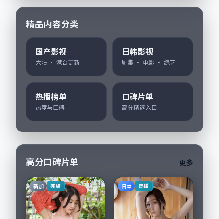
精品内容分类
国产影视
日韩影视
大陆 · 港台更新
剧集 · 电影 · 综艺
热播榜单
口碑片单
热度与口碑
高分精选入口
高分口碑片单
更多
新加
日本
完结
热播