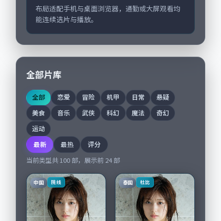
布局适配手机与桌面浏览器，通勤或大屏观看均
能连续选片与播放。
全部片库
全部
恋爱
冒险
机甲
日常
悬疑
美食
音乐
武侠
科幻
魔法
奇幻
运动
最新
最热
评分
当前类型共
100
部，展示前
24
部
中国
泰国
院线
杜比