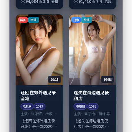
楼》值得关注：剧情
店》值得关注：剧情
94,084
8.6
91,410
7.4
爱情
犯罪
侧重人物动机与生活
侧重人物动机与生活
细节的咬合，朱一
细节的咬合，刘涛、
龙、黄政民与配角群
舒淇与配角群戏并
韩国
日本
热播
热播
戏并重。影片2023年
重。影片2019年面世
面...
后...
99:15
99:58
迂回在郊外遇见录
迷失在海边遇见便
音笔
利店
电视剧
2023
电视剧
2021
主演：
张家辉、松坂桃
主演：
章子怡、陶虹 等
李 等
《迂回在郊外遇见录
《迷失在海边遇见便
音笔》是一部2023年
利店》是一部2021年
前后推出的爱情类电
前后推出的科幻类电