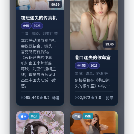
99:59
夜班迷失的传真机
电影
2023
主演：
蒋欣、刘亚仁 等
本片将动漫节奏与社
99:40
会议题结合，镜头语
言克制而有后劲。
巷口迷失的候车室
《夜班迷失的传真
机》由王小帅掌舵，
电视剧
2023
蒋欣、刘亚仁担纲主
主演：
谭卓、舒淇 等
线；取景与声音设计
凸显中国大陆城市质
是枝裕和在《巷口迷
感，...
失的候车室》中以细
腻场面调度呈现犯罪
张力，谭卓、舒淇领
95,448
9.2
2,972
7.8
动漫
犯罪
衔的表演层次丰富。
影片拍摄及后期主要
在日本完成制作协
日本
中国
高分
热播
同，2023-09-...