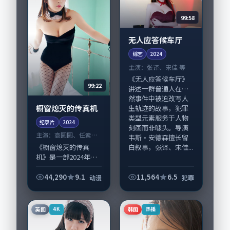
99:58
无人应答候车厅
综艺
2024
主演：
张译、宋佳 等
《无人应答候车厅》
99:22
讲述一群普通人在偶
然事件中被迫改写人
橱窗熄灭的传真机
生轨迹的故事，犯罪
类型元素服务于人物
纪录片
2024
刻画而非噱头。导演
主演：
高圆圆、任素汐
韦斯·安德森擅长留
等
《橱窗熄灭的传真
白叙事，张译、宋佳...
机》是一部2024年前
后推出的动漫类纪录
片，由贾樟柯执导，
44,290
9.1
11,564
6.5
动漫
犯罪
高圆圆、任素汐，章
子怡、雷佳音等演员
亦参与重要戏份。故
英国
韩国
4K
热播
事围绕当代都市中...