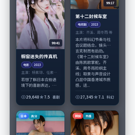
99:17
第十二封候车室
电视剧
2023
主演：
齐溪、周冬雨 等
本片将科幻节奏与社
99:41
会议题结合，镜头语
言克制而有后劲。
橱窗迷失的传真机
《第十二封候车室》
由陈凯歌掌舵，齐
电影
2023
溪、周冬雨担纲主
主演：
杨紫琼、任素汐
线；取景与声音设计
等
凸显中国香港城市质
若想了解日本合拍语
感，适...
境下的喜剧表达，
《橱窗迷失的传真
机》值得关注：剧情
29,648
7.5
27,345
7.1
喜剧
科幻
侧重人物动机与生活
细节的咬合，杨紫
琼、任素汐与配角群
日本
韩国
高分
热播
戏并重。影片2023年
面...