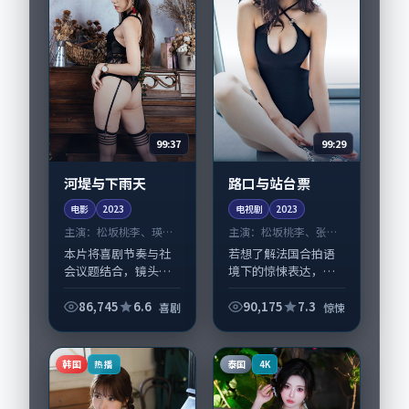
99:37
99:29
河堤与下雨天
路口与站台票
电影
2023
电视剧
2023
主演：
松坂桃李、瑛太
主演：
松坂桃李、张译
等
等
本片将喜剧节奏与社
若想了解法国合拍语
会议题结合，镜头语
境下的惊悚表达，
言克制而有后劲。
《路口与站台票》值
《河堤与下雨天》由
得关注：剧情侧重人
86,745
6.6
90,175
7.3
喜剧
惊悚
李沧东掌舵，松坂桃
物动机与生活细节的
李、瑛太担纲主线；
咬合，松坂桃李、张
取景与声音设计凸显
译与配角群戏并重。
韩国
泰国
热播
4K
中国大陆城市质感，
影片2023年面世后...
适...