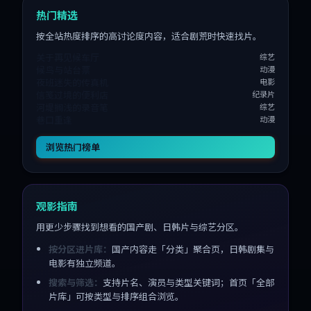
热门精选
按全站热度排序的高讨论度内容，适合剧荒时快速找片。
关于再见候车厅
综艺
候鸟与站台票
动漫
夜班迷失的传真机
电影
信笺过境的便利店
纪录片
河堤搁浅的录音笔
综艺
巷口重逢
动漫
浏览热门榜单
观影指南
用更少步骤找到想看的国产剧、日韩片与综艺分区。
按分区进片库：
国产内容走「分类」聚合页，日韩剧集与
电影有独立频道。
搜索与筛选：
支持片名、演员与类型关键词；首页「全部
片库」可按类型与排序组合浏览。