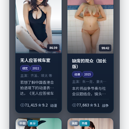
86:39
99:42
无人应答候车室
缺席的观众（加长
版）
综艺
2022
动漫
2025
主演：
齐溪、瑛太 等
主演：
朱一龙、妻夫木
若想了解中国香港合
聪 等
拍语境下的动漫表
本片将战争节奏与社
达，《无人应答候车
会议题结合，镜头语
室》值得关注：剧情
言克制而有后劲。
侧重人物动机与生活
《缺席的观众（加长
71,415
9.2
77,663
9.1
动漫
战争
细节的咬合，齐溪、
版）》由洪尚秀掌
瑛太与配角群戏并
舵，朱一龙、妻夫木
重。影片2022年面
聪担纲主线；取景与
中国
英国
高分
热播
世...
声音设计凸显英国城