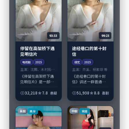
93:33
99:23
停留在高架桥下遇
途经巷口的第十封
见明信片
信
电视剧
2025
综艺
2025
主演：
沈腾、木村拓哉
主演：
齐溪、杨紫琼 等
等
《停留在高架桥下遇
《途经巷口的第十封
见明信片》是一部
信》讲述一群普通人
2025年前后推出的悬
在偶然事件中被迫改
疑类电视剧，由林超
写人生轨迹的故事，
32,218
7.8
51,938
8.8
悬疑
喜剧
贤执导，沈腾、木村
喜剧类型元素服务于
拓哉，杨紫琼、王凯
人物刻画而非噱头。
等演员亦参与重要戏
导演林超贤擅长留白
英国
中国
高分
完结
份。故事围绕当代...
叙事，齐溪、杨紫琼...