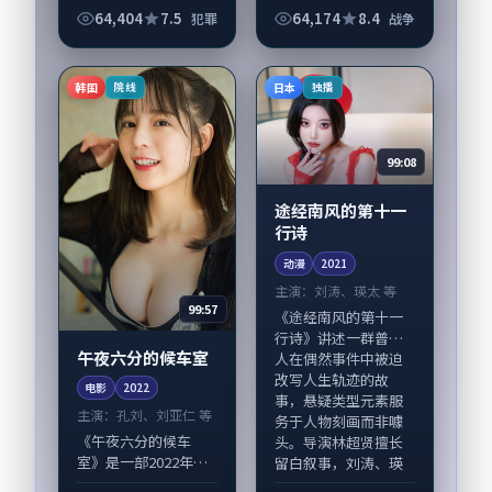
《河堤与咖啡馆》由
片，由丹尼·博伊尔
64,404
7.5
64,174
8.4
犯罪
战争
韦斯·安德森掌舵，
执导，木村拓哉、刘
刘涛、易烊千玺担纲
亚仁，咏梅、黄渤等
主线；取景与声音设
演员亦参与重要戏
韩国
日本
院线
独播
计凸显韩国城市质
份。故事围绕当代都...
感，...
99:08
途经南风的第十一
行诗
动漫
2021
主演：
刘涛、瑛太 等
99:57
《途经南风的第十一
行诗》讲述一群普通
午夜六分的候车室
人在偶然事件中被迫
改写人生轨迹的故
电影
2022
事，悬疑类型元素服
主演：
孔刘、刘亚仁 等
务于人物刻画而非噱
《午夜六分的候车
头。导演林超贤擅长
室》是一部2022年前
留白叙事，刘涛、瑛
后推出的动作类电
太...