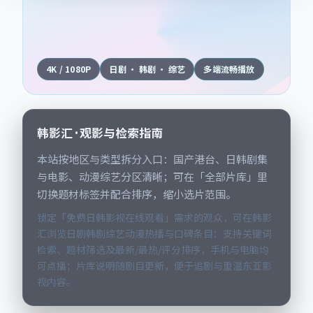
4K / 1080P
日剧 · 韩剧 · 综艺
多端流畅播放
韩影汇 · 观影与检索指南
本站按地区与类型拆分入口：国产港台、日韩剧集
与电影、动漫综艺分区清晰；可在「全部片库」里
切换题材标签并配合排序，缩小选片范围。
锁定「免费日韩影视在线观看」需求的观众，可在韩影
汇浏览日剧韩剧综艺动漫热播与口碑条目：支持关键词
检索、题材筛选及最新/最热/评分排序，手机与电脑均
可点播；片库说明随剧目更新，便于追剧与重温东亚影
视内容。