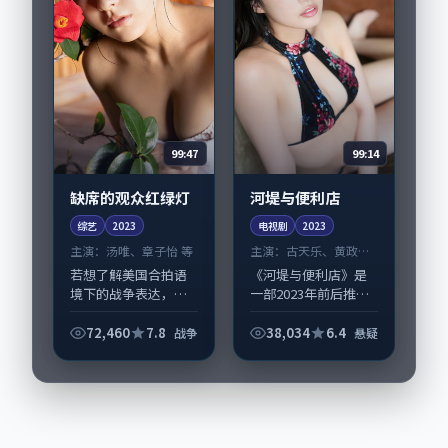
99:47
99:14
缺席的观众红绿灯
河堤与便利店
综艺
2023
电视剧
2023
主演：
汤唯、章子怡 等
主演：
古天乐、黄政民
等
若想了解美国合拍语
《河堤与便利店》是
境下的战争表达，
一部2023年前后推出
《缺席的观众红绿
的悬疑类电视剧，由
灯》值得关注：剧情
贾樟柯执导，古天
72,460
7.8
38,034
6.4
战争
悬疑
侧重人物动机与生活
乐、黄政民，刘亚
细节的咬合，汤唯、
仁、长泽雅美等演员
章子怡与配角群戏并
亦参与重要戏份。故
重。影片2023年面
事围绕当代都市中的...
世...