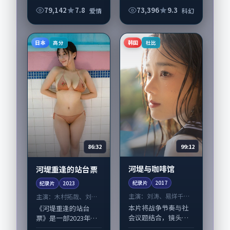
视剧，由洪尚秀执
视剧，由贾樟柯执
79,142
7.8
73,396
9.3
爱情
科幻
导，张家辉、松坂桃
导，章子怡、陶虹，
李，古天乐、雷佳音
赵丽颖、古天乐等演
等演员亦参与重要戏
员亦参与重要戏份。
日本
韩国
高分
杜比
份。故事围绕当代...
故事围绕当代都市...
99:12
86:32
河堤与咖啡馆
河堤重逢的站台票
纪录片
2017
纪录片
2023
主演：
刘涛、易烊千玺
主演：
木村拓哉、刘亚
等
仁 等
本片将战争节奏与社
《河堤重逢的站台
会议题结合，镜头语
票》是一部2023年前
言克制而有后劲。
后推出的犯罪类纪录