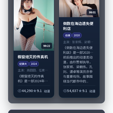
市质...
99:01
倒数在海边遗失便
利店
动漫
2020
主演：
张家辉、梁朝伟
99:22
等
《倒数在海边遗失便
利店》是一部2020年
橱窗熄灭的传真机
前后推出的动漫类动
漫，由朴赞郁执导，
纪录片
2024
张家辉、梁朝伟，孔
主演：
高圆圆、任素汐
刘、谭卓等演员亦参
等
《橱窗熄灭的传真
与重要戏份。故事围
机》是一部2024年前
绕当代都市中的...
后推出的动漫类纪录
片，由贾樟柯执导，
44,290
9.1
54,637
9.1
动漫
动漫
高圆圆、任素汐，章
子怡、雷佳音等演员
亦参与重要戏份。故
事围绕当代都市中...